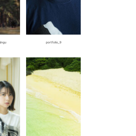
ingu
portfolio_9