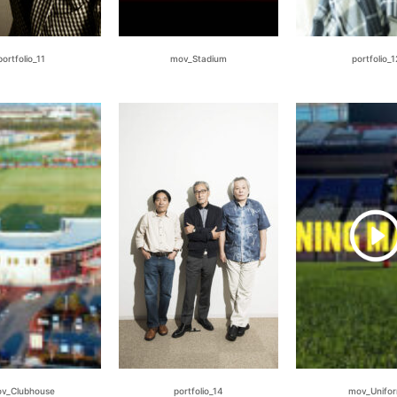
portfolio_11
mov_Stadium
portfolio_1
v_Clubhouse
portfolio_14
mov_Unifo