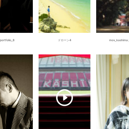
portfolio_8
ドローン4
mov_kashima j