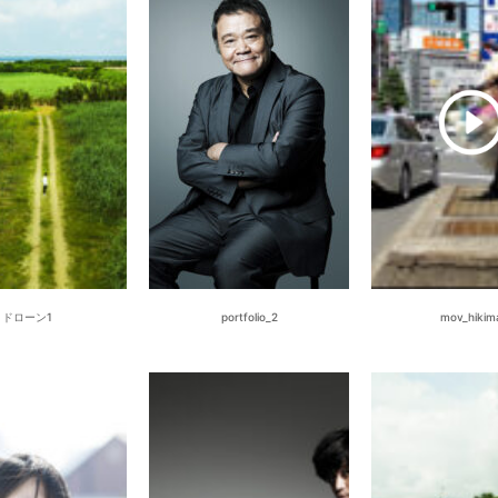
ドローン1
portfolio_2
mov_hikim