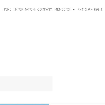
HOME
INFORMATION
COMPANY
MEMBERS
いきなり本読み！