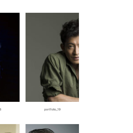
8
portfolio_19