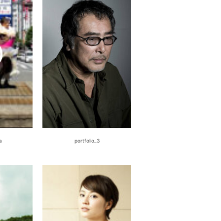
a
portfolio_3