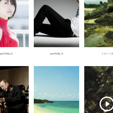
portfolio_4
portfolio_5
ドローン3