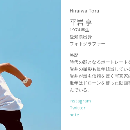
Hiraiwa Toru
平岩 享
1974年生
愛知県出身
フォトグラファー
略歴
時代の顔となるポートレート
岩井の撮影も長年担当してい
岩井が最も信頼を置く写真家
近年はドローンを使った動画
んでいる。
instagram
Twitter
note