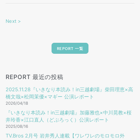
Next
>
REPORT 一覧
REPORT 最近の投稿
2025.11.28『いきなり本読み！in三越劇場』柴田理恵×高
橋文哉×松岡茉優×マギー 公演レポート
2026/04/18
『いきなり本読み！in三越劇場』加藤雅也×中川晃教×桜
井玲香×江口直人（どぶろっく）公演レポート
2025/08/16
TV.Bros 2⽉号 岩井秀⼈連載【ワレワレのモロモロ外