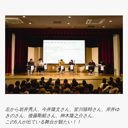
左から岩井秀人、今井隆文さん、皆川猿時さん、岸井ゆ
きのさん、後藤剛範さん、神木隆之介さん。
この5人が出ている舞台が観たい！！