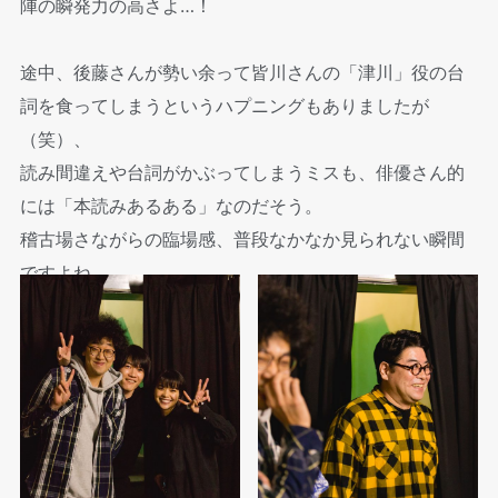
陣の瞬発力の高さよ…！
途中、後藤さんが勢い余って皆川さんの「津川」役の台
詞を食ってしまうというハプニングもありましたが
（笑）、
読み間違えや台詞がかぶってしまうミスも、俳優さん的
には「本読みあるある」なのだそう。
稽古場さながらの臨場感、普段なかなか見られない瞬間
ですよね。