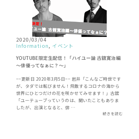
2020/03/04
Information
,
イベント
YOUTUBE限定生配信！「ハイユー論 古舘寛治編
～俳優ってなぁに？～」
−−更新日 2020年3月5日−− 岩井「こんなご時世です
が、タダでは転びません！飛散するコロナの海から
世界にひとつだけの花を咲かせてみせます！」古舘
「ユーテューブっていうのは、聞いたこともありま
したが、出演となると、俳 …
続きを読む