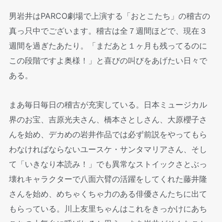
男岩井はPARCO劇場で上演する「おとこたち」の稽古の
真っ只中でございます。稽古は全７週間ほどで、現在３
週間を過ぎたあたり。「まだあと１ヶ月も残ってるのに
この段階ですよ奥様！」と喜びの叫びをあげたい日々で
ある。
まあ毎日毎日の稽古が充実している。日本ミュージカル
界のお宝、吉原光夫さん、橋本さとしさん、大原櫻子さ
んを始め、デカめの岩井作品では必ず前説をやってもら
わなければならないユースケ・サンタマリアさん、そし
て「いきなり本読み！」でも異常なストイックさとぶっ
壊れキャラクターで八面六臂の活躍をしてくれた藤井隆
さんを始め、めちゃくちゃ力のある俳優さんたちに出て
もらっている。川上友里ちゃんはこれをきっかけにあち