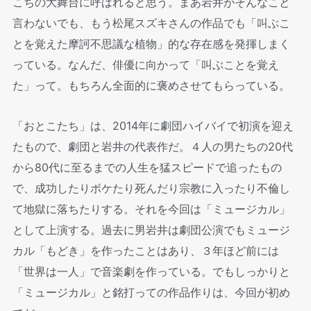
こちの大舞台に呼ばれると思う。まあ岩井がそんなこと
言わないでも、もう松尾スズキさんの作品でも「叫ぶこ
とを覚えた摩訶不思議な植物」的な存在感を発揮しまく
っている。なんだ、俳優に向かって「叫ぶことを覚え
た」って。もちろん全面的に褒めさせてもらっている。
「おとこたち」は、2014年に劇団ハイバイで初演を迎え
たもので、劇団と岩井の代表作だ。４人の男たちの20代
から80代に至るまでの人生を猛スピードで追ったもの
で、成功したりボケたり死んだり宗教に入ったり不倫し
て地獄に落ちたりする。それを今回は「ミュージカル」
として上演する。過去に男岩井は劇団公演でもミュージ
カル「もどき」を作ったことはあり、３年ほど前には
「世界は一人」で音楽劇を作っている。でもしっかりと
「ミュージカル」と銘打っての作品作りは、今回が初め