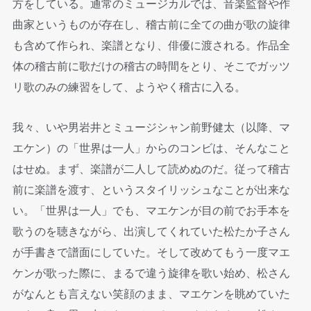
方をしている。通常のミュージカルでは、音楽監督や作
曲家というものが存在し、稽古前に全ての曲が歌の旋律
も含めて作られ、楽譜となり、俳優に渡される。作品全
体の稽古前に歌だけの稽古の時間をとり、そこでガッツ
リ歌のみの練習をして、ようやく稽古に入る。
我々、いや男岩井とミュージシャン前野健太（以降、マ
エケン）の「世界は一人」からのコンビは、そんなこと
はせぬ。まず、楽譜が二人して読めぬのだ。従って稽古
前に楽譜を渡す、というスタイリッシュなことが出来な
い。「世界は一人」でも、マエケンが目の前でお手本を
歌うのを聴きながら、出演してくれていた松たか子さん
が手書きで譜面にしていた。そして改めてもう一度マエ
ケンが歌った際に、まるで違う旋律を歌い始め、松さん
がなんとも言えない笑顔のまま、マエケンを眺めていた