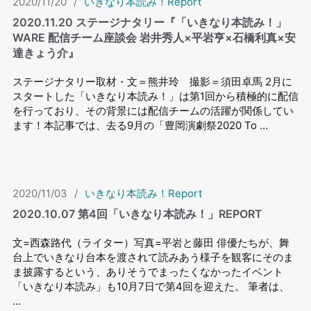
2020/11/20
/
いきなり本読み！Report
2020.11.20 ステージナタリー『「いきなり本読み！」
WARE 配信チーム座談会 岩井秀⼈×平岩亨×⽯橋利真×安
達きょう介』
ステージナタリー取材・文＝熊井玲 撮影＝須田卓馬 2月に
スタートした「いきなり本読み！」は第1回から積極的に配信
を行っており、その背景には配信チームの活躍が関係してい
ます！本記事では、去る9月の「豊岡演劇祭2020 To …
2020/11/03
/
いきなり本読み！Report
2020.10.07 第4回「いきなり本読み！」REPORT
文=西森路代（ライター）写真=平岩と藤田 俳優たちが、舞
台上でいきなり台本を渡されて読みあう様子を観客にそのま
ま披露するという、ありそうでまったくなかったイベント
「いきなり本読み」も10月7日で第4回を迎えた。 筆者は、
…