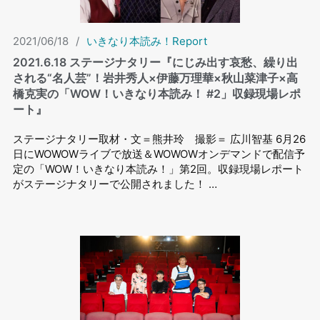
2021/06/18
/
いきなり本読み！Report
2021.6.18 ステージナタリー『にじみ出す哀愁、繰り出
される“名人芸”！岩井秀人×伊藤万理華×秋山菜津子×高
橋克実の「WOW！いきなり本読み！ #2」収録現場レポ
ート』
ステージナタリー取材・文＝熊井玲 撮影＝ 広川智基 6月26
日にWOWOWライブで放送＆WOWOWオンデマンドで配信予
定の「WOW！いきなり本読み！」第2回。収録現場レポート
がステージナタリーで公開されました！ …