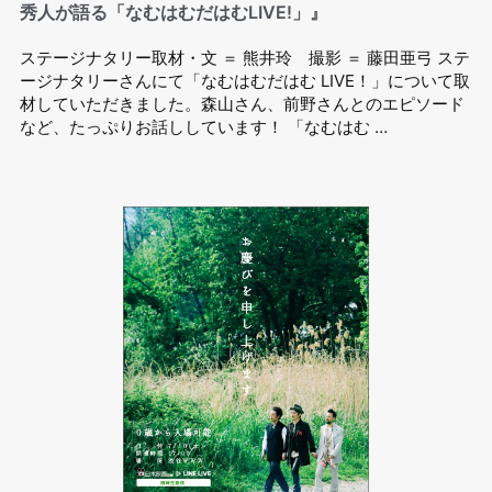
秀人が語る「なむはむだはむLIVE!」』
ステージナタリー取材・文 ＝ 熊井玲 撮影 ＝ 藤田亜弓 ステ
ージナタリーさんにて「なむはむだはむ LIVE！」について取
材していただきました。森山さん、前野さんとのエピソード
など、たっぷりお話ししています！ 「なむはむ …