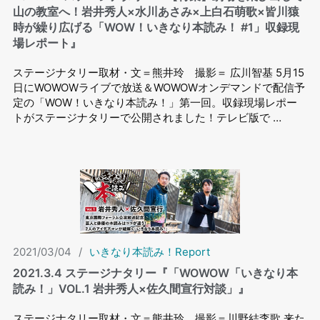
山の教室へ！岩井秀人×水川あさみ×上白石萌歌×皆川猿
時が繰り広げる「WOW！いきなり本読み！ #1」収録現
場レポート』
ステージナタリー取材・文＝熊井玲 撮影＝ 広川智基 5月15
日にWOWOWライブで放送＆WOWOWオンデマンドで配信予
定の「WOW！いきなり本読み！」第一回。収録現場レポー
トがステージナタリーで公開されました！テレビ版で …
2021/03/04
/
いきなり本読み！Report
2021.3.4 ステージナタリー『「WOWOW「いきなり本
読み！」VOL.1 岩井秀⼈×佐久間宣⾏対談」』
ステージナタリー取材・文＝熊井玲 撮影＝川野結李歌 来た