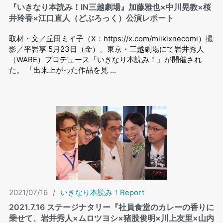
『いきなり本読み！IN三越劇場』加藤雅也×中川晃教×桜
井玲香×江口直人（どぶろっく）公演レポート
取材・文／丘田ミイ子（X：https://x.com/miikixnecomi）撮
影／平岩享 5月23日（金）、東京・三越劇場にて岩井秀人
（WARE）プロデュース『いきなり本読み！』が開催され
た。 「出来上がった作品を見 …
2021/07/16
/
いきなり本読み！Report
2021.7.16 ステージナタリー『社員食堂のカレーの香りに
乗せて、岩井秀人×ムロツヨシ×猪股俊明×川上友里×山内