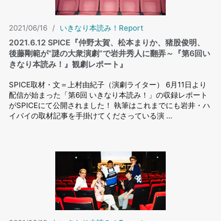
2021/06/16
/
いきなり本読み！Report
2021.6.12 SPICE『仲野太賀、松本まりか、猪股俊明、
後藤剛範が”謎の大衆演劇”で岩井秀人に翻弄～『第6回い
きなり本読み！』観劇レポート』
SPICE取材・文＝上村由紀子（演劇ライター） 6月11日より
配信が始まった「第6回 いきなり本読み！」の収録レポート
がSPICEにて公開されました！ 執筆はこれまでにも岩井・ハ
イバイの取材記事を手掛けてくださっている演 …