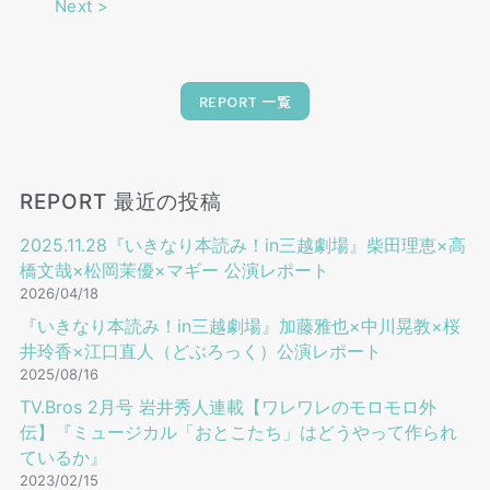
Next
>
REPORT 一覧
REPORT 最近の投稿
2025.11.28『いきなり本読み！in三越劇場』柴田理恵×高
橋文哉×松岡茉優×マギー 公演レポート
2026/04/18
『いきなり本読み！in三越劇場』加藤雅也×中川晃教×桜
井玲香×江口直人（どぶろっく）公演レポート
2025/08/16
TV.Bros 2⽉号 岩井秀⼈連載【ワレワレのモロモロ外
伝】『ミュージカル「おとこたち」はどうやって作られ
ているか』
2023/02/15