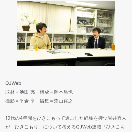
QJWeb
取材＝池田 亮 構成＝岡本昌也
撮影＝平岩 享 編集＝森山裕之
10代の4年間をひきこもって過ごした経験を持つ岩井秀人
が「ひきこもり」について考えるQJWeb連載『ひきこも