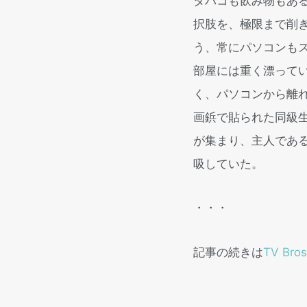
タバコも飲み物もあ
択肢を、極限まで削
う、常にパソコンも
部屋には重く漂って
く、パソコンから離
画鋲で貼られた同級
が集まり、主人であ
吸していた。
・・・
記事の続きは
TV Bro