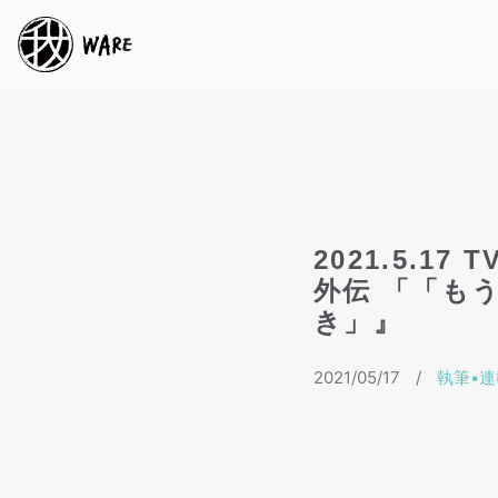
2021.5.1
外伝 「「も
き」』
2021/05/17
/
執筆•連