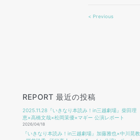
<
Previous
REPORT 最近の投稿
2025.11.28『いきなり本読み！in三越劇場』柴田理
恵×高橋文哉×松岡茉優×マギー 公演レポート
2026/04/18
『いきなり本読み！in三越劇場』加藤雅也×中川晃教