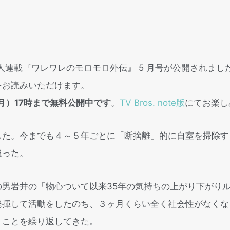
岩井秀⼈連載『ワレワレのモロモロ外伝』 5 ⽉号が公開されまし
をお読みいただけます。
月）17時まで無料公開中です
。
TV Bros. note版
にてお楽し
した。今までも４～５年ごとに「断捨離」的に自室を掃除す
違った。
の男岩井の「物心ついて以来35年の気持ちの上がり下がり
発揮して活動をしたのち、３ヶ月くらい全く社会性がなくな
うことを繰り返してきた。