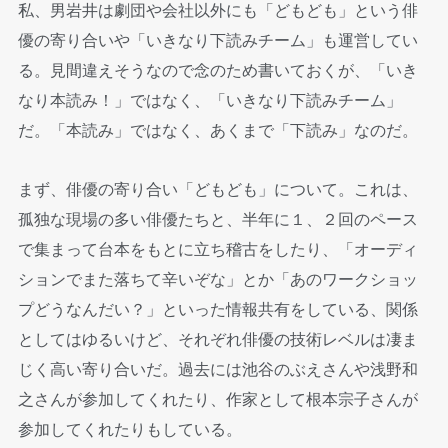
私、男岩井は劇団や会社以外にも「どもども」という俳
優の寄り合いや「いきなり下読みチーム」も運営してい
る。見間違えそうなので念のため書いておくが、「いき
なり本読み！」ではなく、「いきなり下読みチーム」
だ。「本読み」ではなく、あくまで「下読み」なのだ。
まず、俳優の寄り合い「どもども」について。これは、
孤独な現場の多い俳優たちと、半年に１、２回のペース
で集まって台本をもとに立ち稽古をしたり、「オーディ
ションでまた落ちて辛いぞな」とか「あのワークショッ
プどうなんだい？」といった情報共有をしている、関係
としてはゆるいけど、それぞれ俳優の技術レベルは凄ま
じく高い寄り合いだ。過去には池谷のぶえさんや浅野和
之さんが参加してくれたり、作家として根本宗子さんが
参加してくれたりもしている。