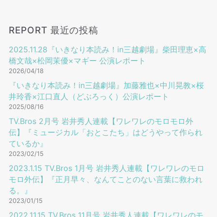
REPORT 最近の投稿
2025.11.28『いきなり本読み！in三越劇場』柴田理恵×高
橋文哉×松岡茉優×マギー 公演レポート
2026/04/18
『いきなり本読み！in三越劇場』加藤雅也×中川晃教×桜
井玲香×江口直人（どぶろっく）公演レポート
2025/08/16
TV.Bros 2⽉号 岩井秀⼈連載【ワレワレのモロモロ外
伝】『ミュージカル「おとこたち」はどうやって作られ
ているか』
2023/02/15
2023.1.15 TV.Bros 1⽉号 岩井秀⼈連載【ワレワレのモロ
モロ外伝】『正月早々、なんてことのない言葉に救われ
る。』
2023/01/15
2022.11.15 TV.Bros 11⽉号 岩井秀⼈連載【ワレワレのモ