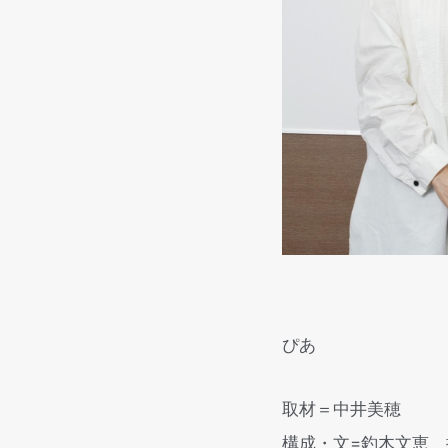
ぴあ
取材＝中井美穂
構成・文=釣木文恵 