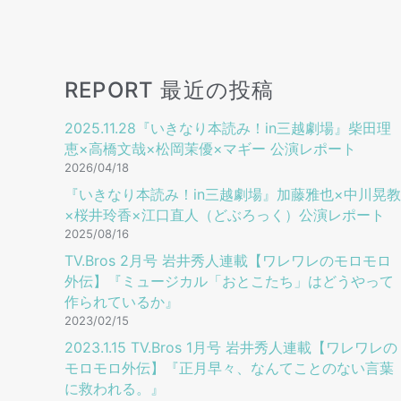
REPORT 最近の投稿
2025.11.28『いきなり本読み！in三越劇場』柴田理
恵×高橋文哉×松岡茉優×マギー 公演レポート
2026/04/18
『いきなり本読み！in三越劇場』加藤雅也×中川晃教
×桜井玲香×江口直人（どぶろっく）公演レポート
2025/08/16
TV.Bros 2⽉号 岩井秀⼈連載【ワレワレのモロモロ
外伝】『ミュージカル「おとこたち」はどうやって
作られているか』
2023/02/15
2023.1.15 TV.Bros 1⽉号 岩井秀⼈連載【ワレワレの
モロモロ外伝】『正月早々、なんてことのない言葉
に救われる。』