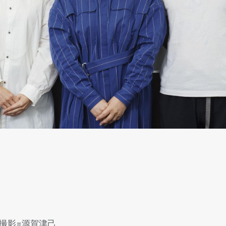
撮影=源賀津己