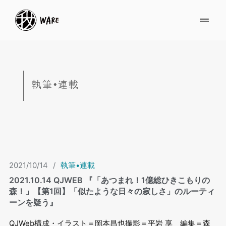
執筆•連載
2021/10/14
/
執筆•連載
2021.10.14 QJWEB 『「あつまれ！1億総ひきこもりの
森！」【第1回】「似たような日々の寂しさ」のルーティ
ーンを疑う』
QJWeb構成・イラスト＝岡本昌也撮影＝平岩 享 編集＝森