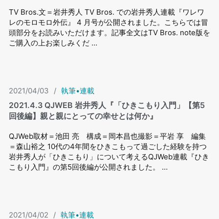
TV Bros.文＝岩井秀人 TV Bros. での岩井秀⼈連載『ワレワ
レのモロモロ外伝』 4 ⽉号が公開されました。こちらでは冒
頭部分をお読みいただけます。記事全文はTV Bros. note版を
ご購入の上お楽しみくだ …
2021/04/03
/
執筆•連載
2021.4.3 QJWEB 岩井秀⼈『「ひきこもり⼊⾨」【第5
回後編】親と親にとっての幸せとは何か』
QJWeb取材＝池田 亮 構成＝岡本昌也撮影＝平岩 享 編集
＝森山裕之 10代の4年間をひきこもって過ごした経験を持つ
岩井秀人が「ひきこもり」について考えるQJWeb連載『ひき
こもり入門』の第5回後編が公開されました。 …
2021/04/02
/
執筆•連載