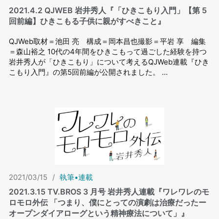
2021.4.2 QJWEB 岩井秀⼈『「ひきこもり⼊⾨」【第 5
回前編】ひきこもる⼦供に親がすべきこと』
QJWeb取材＝池田 亮 構成＝岡本昌也撮影＝平岩 享 編集
＝森山裕之 10代の4年間をひきこもって過ごした経験を持つ
岩井秀人が「ひきこもり」について考えるQJWeb連載『ひき
こもり入門』の第5回前編が公開されました。 …
2021/03/15
/
執筆•連載
2021.3.15 TV.BROS 3 ⽉号 岩井秀⼈連載『ワレワレのモ
ロモロ外伝 「つまり、僕にとっての演劇は治療だったー
オープンダイアローグという精神療法について」』