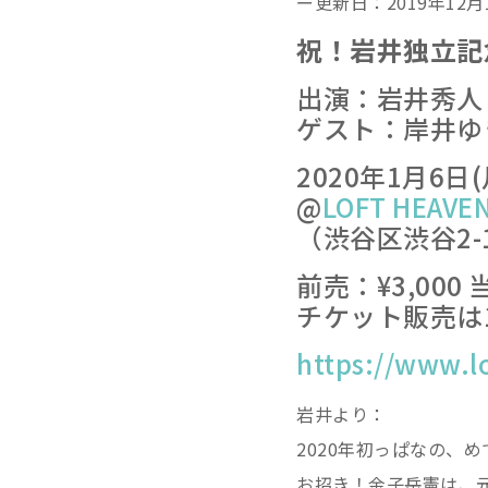
ー更新日：2019年12月
祝！岩井独立記
出演：岩井秀人
ゲスト：岸井ゆ
2020年1月6日(月
@
LOFT HEAVE
（渋谷区渋谷2-1
前売：¥3,000
チケット販売は1
https://www.l
岩井より：
2020年初っぱなの、
お招き！金子岳憲は、