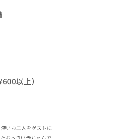
論
¥600以上）
の深いお二人をゲストに
えたおっきい赤ちゃんで