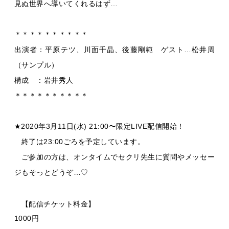
見ぬ世界へ導いてくれるはず…
＊＊＊＊＊＊＊＊＊＊
出演者：平原テツ、川面千晶、後藤剛範 ゲスト…松井周
（サンプル）
構成 ：岩井秀人
＊＊＊＊＊＊＊＊＊＊
★2020
年
3
月
11
日
(
水
) 21:00
〜限定
LIVE
配信開始！
終了は
23:00
ごろを予定しています。
ご参加の方は、オンタイムでセクリ先生に質問やメッセー
ジもそっとどうぞ…♡
【配信チケット料金】
1000
円