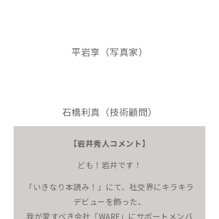
平岩享（写真家）
石橋利真（技術顧問）
【岩井秀人コメント】
ども！岩井です！
「いきなり本読み！」にて、社交界にキラキラ
デビューを飾った、
我が愛すべき会社「WARE」にサポートメンバ