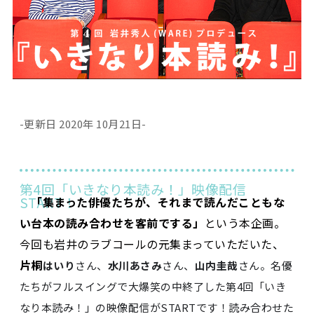
-更新日 2020年 10月21日-
第4回「いきなり本読み！」映像配信
START！
「集まった俳優たちが、それまで読んだこともな
い台本の読み合わせを客前でする」
という本企画。
今回も岩井のラブコールの元集まっていただいた、
片桐
はいり
さん、
水川あさみ
さん、
山内圭哉
さん。名優
たちがフルスイングで大爆笑の中終了した第4回「いき
なり本読み！」の映像配信がSTARTです！読み合わせた