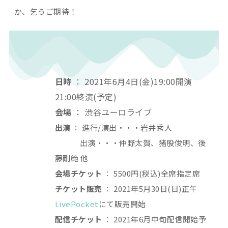
か、乞うご期待！
日時
： 2021年6月4日(金)19:00開演
21:00終演(予定)
会場
： 渋谷ユーロライブ
出演
： 進行/演出・・・岩井秀人
出演・・・仲野太賀、猪股俊明、後
藤剛範 他
会場チケット
： 5500円(税込)全席指定席
チケット販売
： 2021年5月30日(日)正午
LivePocket
にて販売開始
配信チケット
： 2021年6月中旬配信開始予