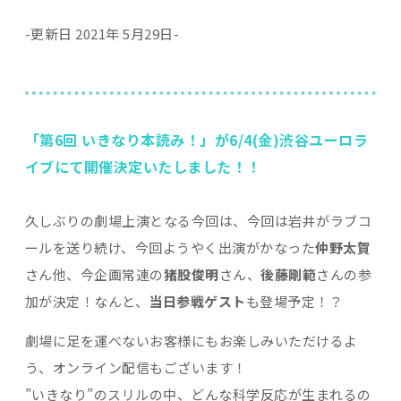
-更新日 2021年 5月29日-
「第6回 いきなり本読み！」が6/4(金)渋谷ユーロラ
イブにて開催決定いたしました！！
久しぶりの劇場上演となる今回は、今回は岩井がラブコ
ールを送り続け、今回ようやく出演がかなった
仲野太賀
さん他、今企画常連の
猪股俊明
さん、
後藤剛範
さんの参
加が決定！なんと、
当日参戦ゲスト
も登場予定！？
劇場に足を運べないお客様にもお楽しみいただけるよ
う、オンライン配信もございます！
”いきなり”のスリルの中、どんな科学反応が生まれるの