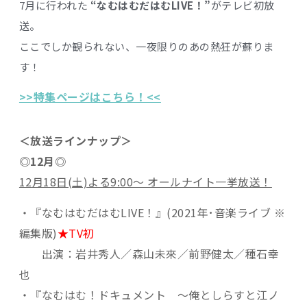
7月に行われた
“
なむはむだはむLIVE！”
がテレビ初放
送。
ここでしか観られない、一夜限りのあの熱狂が蘇りま
す！
>>特集ページはこちら！<<
＜放送ラインナップ＞
◎12月◎
12
月18日(土)よる9:00～ オールナイト一挙放送！
・『なむはむだはむLIVE！』(2021年･音楽ライブ ※
編集版)
★TV初
出演：岩井秀人／森山未來／前野健太／種石幸
也
・『なむはむ！ドキュメント 〜俺としらすと江ノ