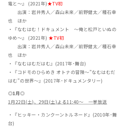
電と〜』 (2021年)
★TV初
出演：岩井秀人／森山未來／前野健太／種石幸
也 ほか
・『なむはむ！ドキュメント 〜俺と松戸といぬの
ゆめ〜』 (2021年)
★TV初
出演：岩井秀人／森山未來／前野健太／種石幸
也 ほか
・『なむはむだはむ』(2017年･舞台)
・『コドモのひらめき オトナの冒険〜”なむはむだ
はむ”の世界〜』(2017年･ドキュメンタリー)
◎1月◎
1月22日(土)、29日(土)よる11:40～ 一挙放送
・『ヒッキー・カンクーントルネード』(2010年･舞
台)