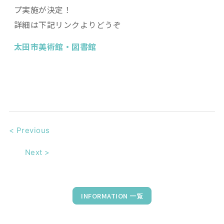
プ実施が決定！
詳細は下記リンクよりどうぞ
太田市美術館・図書館
<
Previous
Next
>
INFORMATION 一覧
202
２年
9
月
９
日（
金
）～
10
月
2
日（日）
シアタートラ｛｝【】