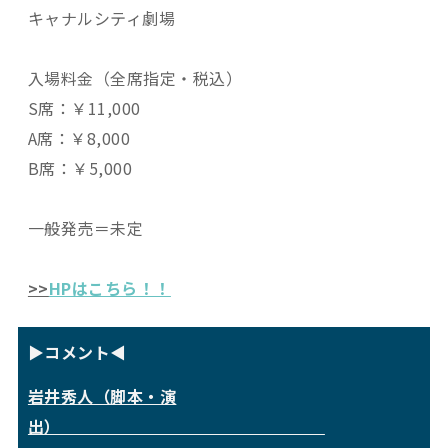
キャナルシティ劇場
入場料金（全席指定・税込）
S席：￥11,000
A席：￥8,000
B席：￥5,000
一般発売＝未定
>>
HPはこちら！！
▶コメント◀
岩井秀人（脚本・演
出）