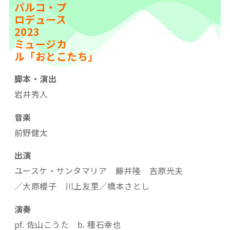
パルコ・プ
ロデュース
2023
ミュージカ
ル「おとこたち」
脚本・演出
岩井秀人
音楽
前野健太
出演
ユースケ・サンタマリア 藤井隆 吉原光夫
／大原櫻子 川上友里／橋本さとし
演奏
pf. 佐山こうた b. 種石幸也