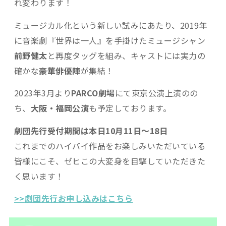
れ変わります！
ミュージカル化という新しい試みにあたり、2019年
に音楽劇『世界は一人』を手掛けたミュージシャン
前野健太
と再度タッグを組み、キャストには実力の
確かな
豪華俳優陣
が集結！
2023年3月より
PARCO劇場
にて東京公演上演のの
ち、
大阪・福岡公演
も予定しております。
劇団先行受付期間は本日10月11日～18日
これまでのハイバイ作品をお楽しみいただいている
皆様にこそ、ゼヒこの大変身を目撃していただきた
く思います！
>>
劇団先行お申し込みはこちら