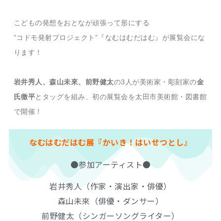
こどもの発想をおとなが頑張って形にする
”コドモ発射プロジェクト”『なむはむだはむ』が展覧会にな
ります！
岩井秀人、森山未來、前野健太
の3人が美術家・彫刻家の
金
氏徹平
とタッグを組み、初の展覧会を太田市美術館・図書館
で開催！
なむはむだはむ展『かいき！はいせつと
し』
●参加アーティスト●
岩井秀人（作家・演出家・俳優）
森山未來（俳優・ダンサー）
前野健太（シンガーソングライター）