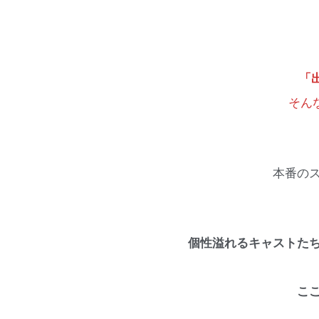
「
そん
本番の
個性溢れるキャストた
こ