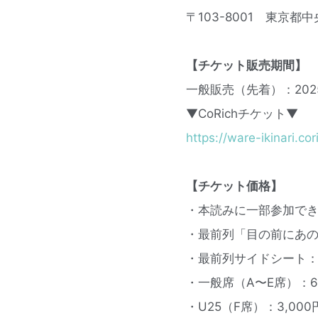
〒103-8001 東京都
【チケット販売期間】
一般販売（先着）：2025年
▼CoRichチケット▼
https://ware-ikinari.cor
【チケット価格】
・本読みに一部参加でき
・最前列「目の前にあの人
・最前列サイドシート：2
・一般席（A〜E席）：6,0
・U25（F席）：3,000