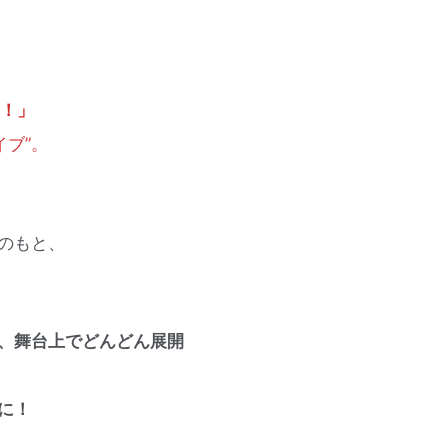
！」
ブ”。
のもと、
、舞台上でどんどん展開
に！