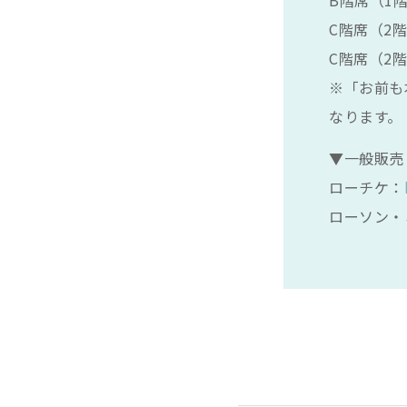
C階席（2階
C階席（2階
※「お前も
なります。
▼一般販売
ローチケ：
ローソン・ミ