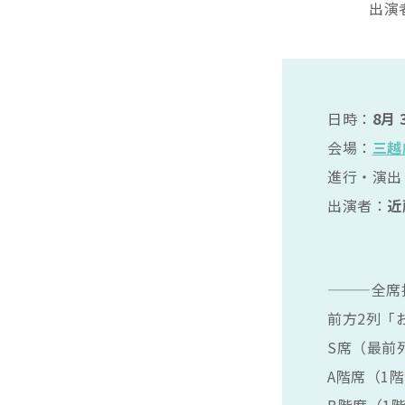
出演
日時：
8月 
会場：
三越
進行・演出
出演者：
近
———全席
前方2列「お
S席（最前列
A階席（1階
B階席（1階