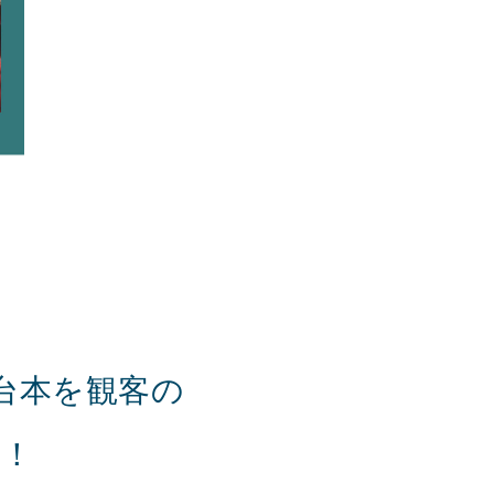
台本を観客の
画！