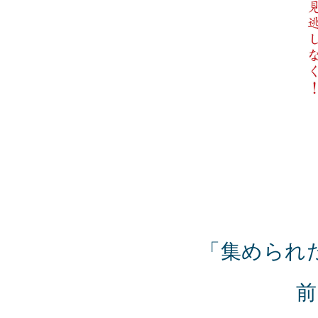
「集められ
前