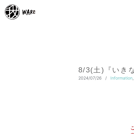
8/3(土)『い
2024/07/26
/
Information