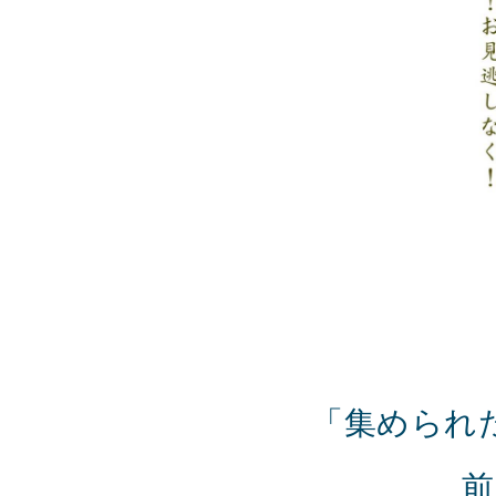
「集められ
前