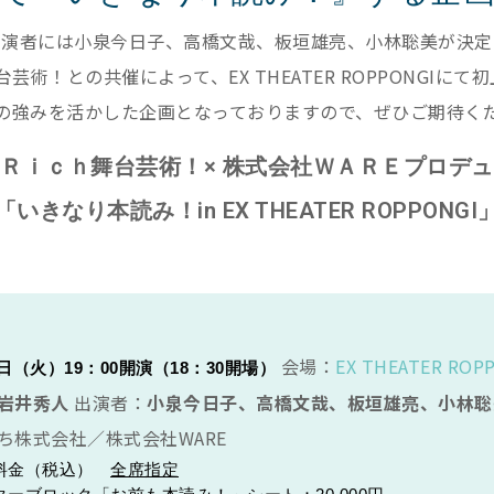
出演者には小泉今日子、高橋文哉、板垣雄亮、小林聡美が決定
舞台芸術！との共催によって、EX THEATER ROPPONGIに
の強みを活かした企画となっておりますので、ぜひご期待く
Ｒｉｃｈ舞台芸術！× 株式会社ＷＡＲＥプロデ
「いきなり本読み！in EX THEATER ROPPONGI
会場：
EX THEATER ROP
3日（火）19：00開演（18：30開場）
岩井秀人
出演者：
小泉今日子、高橋文哉、板垣雄亮、小林聡
ち株式会社／株式会社WARE
料金（税込）　
全席指定