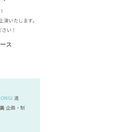
！
て初上演いたします。
ださい！
ュース
」
PONGI
進
美
企画・制