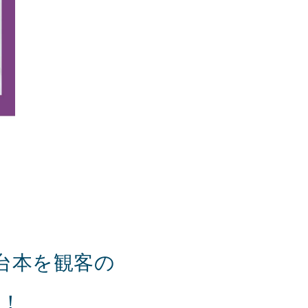
台本を観客の
画！