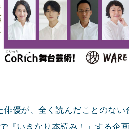
た俳優が、全く読んだことのない
で『いきなり本読み！』する企