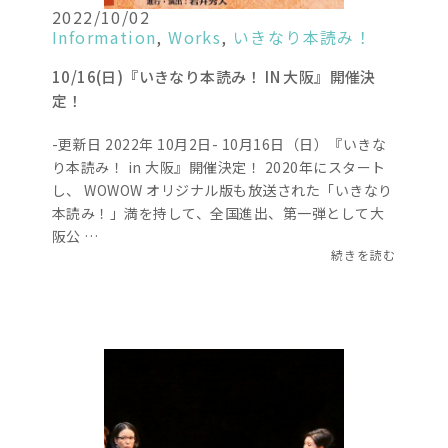
2022/10/02
Information
,
Works
,
いきなり本読み！
10/16(日)『いきなり本読み！ IN 大阪』開催決
定！
-更新日 2022年 10月2日- 10月16日（日）『いきな
り本読み！ in 大阪』開催決定！ 2020年にスタート
し、 WOWOW オリジナル版も放送された「いきなり
本読み！」満を持して、全国進出、第⼀弾として⼤
阪公 …
続きを読む